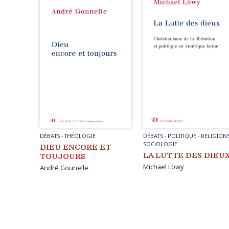
BRAISES
THÉOLOGIE
FACTUMS
TRADUCTOLOGIE
HORS COLLECTION
DÉBATS
-
THÉOLOGIE
DÉBATS
-
POLITIQUE
-
RELIGION
SOCIOLOGIE
DIEU ENCORE ET
LA LUTTE DES DIEU
TOUJOURS
Michael Löwy
André Gounelle