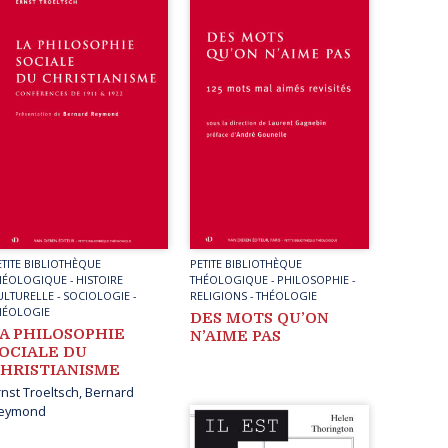
ETITE BIBLIOTHÈQUE
PETITE BIBLIOTHÈQUE
HÉOLOGIQUE
-
HISTOIRE
THÉOLOGIQUE
-
PHILOSOPHIE
-
ULTURELLE
-
SOCIOLOGIE
-
RELIGIONS
-
THÉOLOGIE
HÉOLOGIE
DES MOTS QU’ON
A PHILOSOPHIE
N’AIME PAS
OCIALE DU
HRISTIANISME
rnst Troeltsch
,
Bernard
eymond