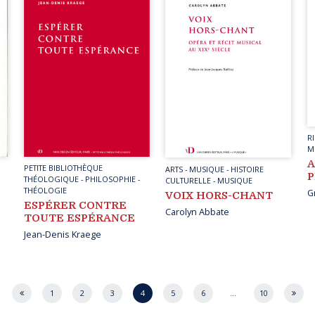
R
M
A
PETITE BIBLIOTHÈQUE
ARTS
-
MUSIQUE
-
HISTOIRE
P
THÉOLOGIQUE
-
PHILOSOPHIE
-
CULTURELLE
-
MUSIQUE
THÉOLOGIE
G
VOIX HORS-CHANT
ESPÉRER CONTRE
Carolyn Abbate
TOUTE ESPÉRANCE
Jean-Denis Kraege
1
2
3
4
5
6
…
10