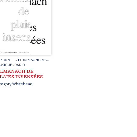
IP’ON/OFF
-
ÉTUDES SONORES
-
USIQUE
-
RADIO
LMANACH DE
LAIES INSENSÉES
regory Whitehead