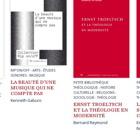
RIP’ON/OFF
-
ARTS
-
ÉTUDES
SONORES
-
MUSIQUE
LA BEAUTÉ D’UNE
PETITE BIBLIOTHÈQUE
P
S
-
MUSIQUE QUI NE
THÉOLOGIQUE
-
HISTOIRE
T
CULTURELLE
-
RELIGIONS
-
C
COMPTE PAS
X
SOCIOLOGIE
-
THÉOLOGIE
T
Kenneth Gaburo
ERNST TROELTSCH
L
ET LA THÉOLOGIE EN
S
MODERNITÉ
C
Bernard Reymond
E
R