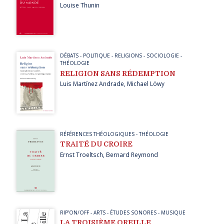
Louise Thunin
DÉBATS
-
POLITIQUE
-
RELIGIONS
-
SOCIOLOGIE
-
THÉOLOGIE
RELIGION SANS RÉDEMPTION
Luis Martínez Andrade
,
Michael Löwy
RÉFÉRENCES THÉOLOGIQUES
-
THÉOLOGIE
TRAITÉ DU CROIRE
Ernst Troeltsch
,
Bernard Reymond
RIP’ON/OFF
-
ARTS
-
ÉTUDES SONORES
-
MUSIQUE
LA TROISIÈME OREILLE