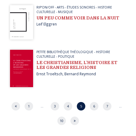
RIP’ON/OFF
-
ARTS
-
ÉTUDES SONORES
-
HISTOIRE
CULTURELLE
-
MUSIQUE
UN PEU COMME VOIR DANS LA NUIT
Leif Elggren
PETITE BIBLIOTHÈQUE THÉOLOGIQUE
-
HISTOIRE
CULTURELLE
-
POLITIQUE
LE CHRISTIANISME, L’HISTOIRE ET
LES GRANDES RELIGIONS
Ernst Troeltsch
,
Bernard Reymond
Page
1
…
3
4
5
6
7
…
10