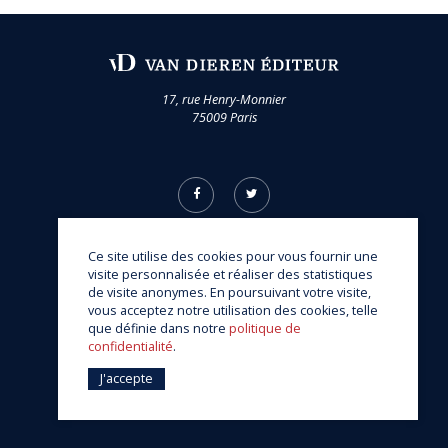
17, rue Henry-Monnier
75009 Paris
Ce site utilise des cookies pour vous fournir une
visite personnalisée et réaliser des statistiques
de visite anonymes. En poursuivant votre visite,
vous acceptez notre utilisation des cookies, telle
© Van Dieren Éditeur 2026
que définie dans notre
politique de
une réalisation
Sitedit
confidentialité
.
J'accepte
Mentions légales
Politique de confidentialité