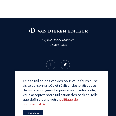
17, rue Henry-Monnier
75009 Paris
Ce site utilise des cookies pour vous fournir une
visite personnalisée et réaliser des statistiques
de visite anonymes. En poursuivant votre visite,
vous acceptez notre utilisation des cookies, telle
© Van Dieren Éditeur 2026
que définie dans notre
politique de
une réalisation
Sitedit
confidentialité
.
J'accepte